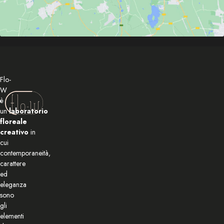
Flo-
W
è
un
laboratorio
floreale
creativo
in
cui
contemporaneità,
carattere
ed
eleganza
sono
gli
elementi