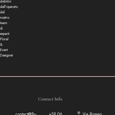
distintivi
dell’operato
del
nostro
team
di
esperti
Floral
&
Event
Designer
Contact Info
contact@flo-
+39 06
Via Romeo