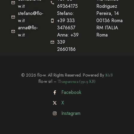
w.it
69364175
Rodriguez
stefano@flo-
Stefano:
Pereira, 14
w.it
+39 333
00136 Roma
anna@flo-
3476657
RM ITALIA
w.it
Anna: +39
Roma
339
2660186
© 2026 flo-w. All Rights Reserved. Powered By
MrB
flo-w srl –
Trasparenza (391.9 KB)
Facebook
X
Instagram